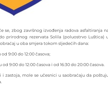
će se, zbog završnog izvođenja radova asfaltiranja n
o prirodnog rezervata Solila (poluostrvo Luštica) 
aobraćaj u oba smjera tokom sljedećih dana:
u od 9:00 do 12:00 časova;
nu od 9:00 do 12:00 časova i od 16:30 do 20:00 časova.
 i zastoja, mole se učesnici u saobraćaju da poštuj
a.