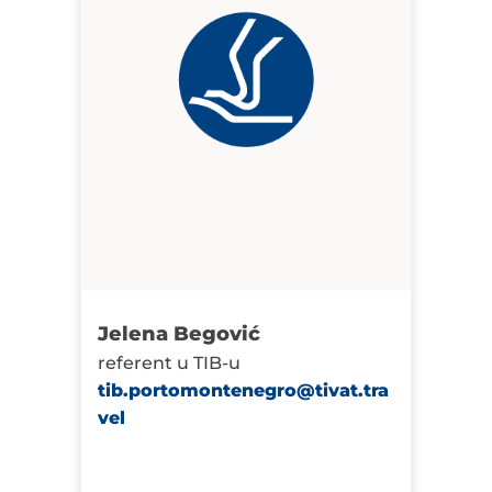
Jelena Begović
referent u TIB-u
tib.portomontenegro@tivat.tra
vel