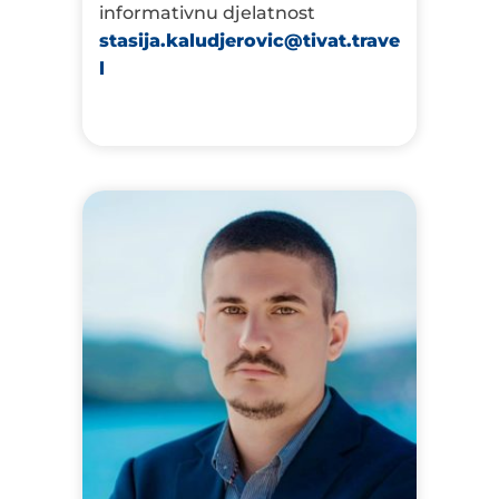
informativnu djelatnost
stasija.kaludjerovic@tivat.trave
l