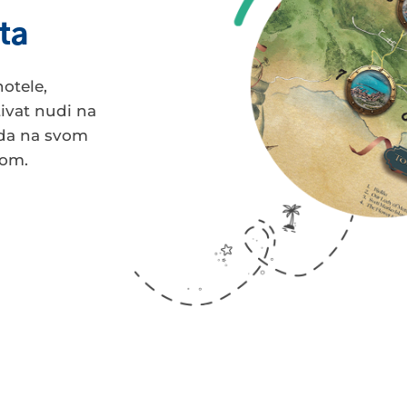
ta
otele,
tivat nudi na
da na svom
kom.