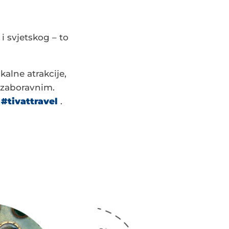
i svjetskog – to
kalne atrakcije,
nezaboravnim.
a
#tivattravel
.