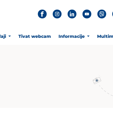
aji
Tivat webcam
Informacije
Multim