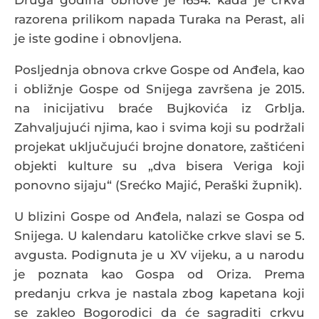
Druga godina obnove je 1654. kada je crkva
razorena prilikom napada Turaka na Perast, ali
je iste godine i obnovljena.
Posljednja obnova crkve Gospe od Anđela, kao
i obližnje Gospe od Snijega završena je 2015.
na inicijativu braće Bujkovića iz Grblja.
Zahvaljujući njima, kao i svima koji su podržali
projekat uključujući brojne donatore, zaštićeni
objekti kulture su „dva bisera Veriga koji
ponovno sijaju“ (Srećko Majić, Peraški župnik).
U blizini Gospe od Anđela, nalazi se Gospa od
Snijega. U kalendaru katoličke crkve slavi se 5.
avgusta. Podignuta je u XV vijeku, a u narodu
je poznata kao Gospa od Oriza. Prema
predanju crkva je nastala zbog kapetana koji
se zakleo Bogorodici da će sagraditi crkvu