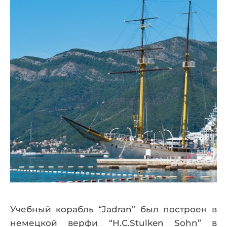
Учебный корабль “Jadran” был построен в
немецкой верфи “H.C.Stulken Sohn” в