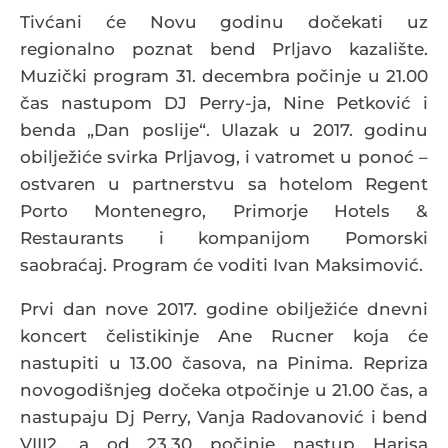
Tivćani će Novu godinu dočekati uz
regionalno poznat bend Prljavo kazalište.
Muzički program 31. decembra počinje u 21.00
čas nastupom DJ Perry-ja, Nine Petković i
benda „Dan poslije“. Ulazak u 2017. godinu
obilježiće svirka Prljavog, i vatromet u ponoć –
ostvaren u partnerstvu sa hotelom Regent
Porto Montenegro, Primorje Hotels &
Restaurants i kompanijom Pomorski
saobraćaj. Program će voditi Ivan Maksimović.
Prvi dan nove 2017. godine obilježiće dnevni
koncert čelistikinje Ane Rucner koja će
nastupiti u 13.00 časova, na Pinima. Repriza
novogodišnjeg dočeka otpočinje u 21.00 čas, a
nastupaju Dj Perry, Vanja Radovanović i bend
VIII2, a od 23.30 počinje nastup Harisa