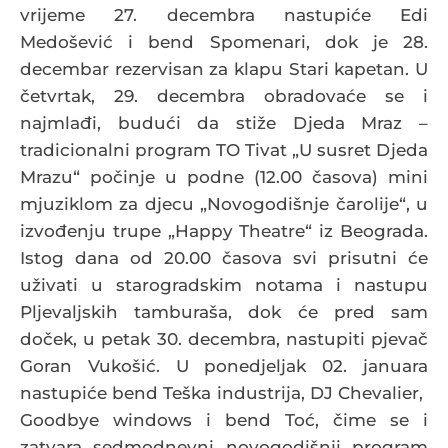
vrijeme 27. decembra nastupiće Edi
Medošević i bend Spomenari, dok je 28.
decembar rezervisan za klapu Stari kapetan. U
četvrtak, 29. decembra obradovaće se i
najmlađi, budući da stiže Djeda Mraz –
tradicionalni program TO Tivat „U susret Djeda
Mrazu“ počinje u podne (12.00 časova) mini
mjuziklom za djecu „Novogodišnje čarolije“, u
izvođenju trupe „Happy Theatre“ iz Beograda.
Istog dana od 20.00 časova svi prisutni će
uživati u starogradskim notama i nastupu
Pljevaljskih tamburaša, dok će pred sam
doček, u petak 30. decembra, nastupiti pjevač
Goran Vukošić. U ponedjeljak 02. januara
nastupiće bend Teška industrija, DJ Chevalier,
Goodbye windows i bend Toć, čime se i
zatvara sedmodnevni novogodišnji program