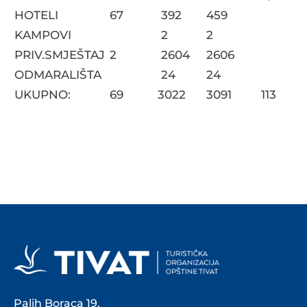
HOTELI
67
392
459
KAMPOVI
2
2
PRIV.SMJEŠTAJ
2
2604
2606
ODMARALIŠTA
24
24
UKUPNO:
69
3022
3091
113
Palih Boraca 19,