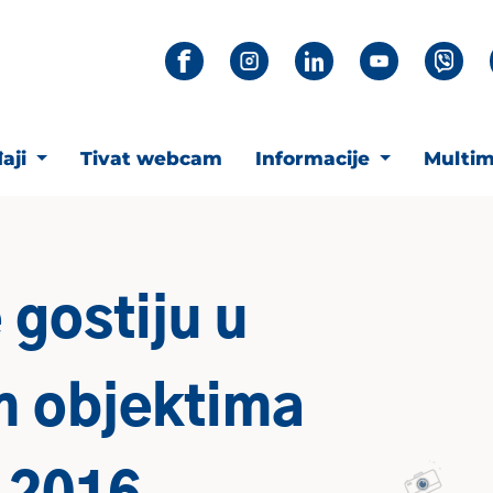
aji
Tivat webcam
Informacije
Multim
 gostiju u
m objektima