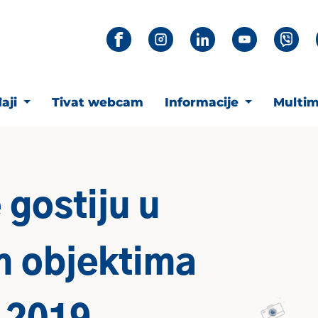
aji
Tivat webcam
Informacije
Multim
 gostiju u
m objektima