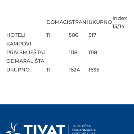
Index
DOMACI
STRANI
UKUPNO
15/14
HOTELI
11
506
517
KAMPOVI
PRIV.SMJEŠTAJ
1118
1118
ODMARALIŠTA
UKUPNO:
11
1624
1635