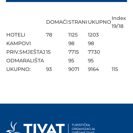
Index
DOMAĆI
STRANI
UKUPNO
19/18
HOTELI
78
1125
1203
KAMPOVI
98
98
PRIV.SMJEŠTAJ
15
7715
7730
ODMARALIŠTA
95
95
UKUPNO:
93
9071
9164
115