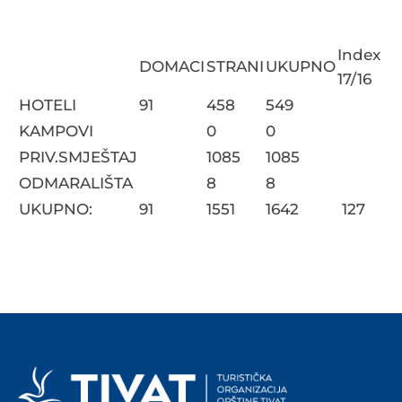
Index
DOMACI
STRANI
UKUPNO
17/16
HOTELI
91
458
549
KAMPOVI
0
0
PRIV.SMJEŠTAJ
1085
1085
ODMARALIŠTA
8
8
UKUPNO:
91
1551
1642
127