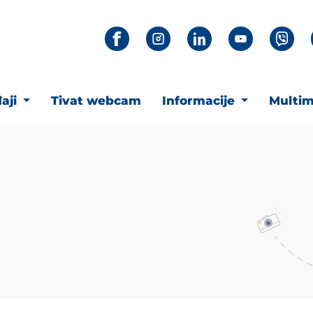
aji
Tivat webcam
Informacije
Multim