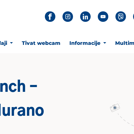
aji
Tivat webcam
Informacije
Multim
nch –
Murano