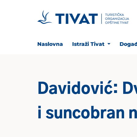
Naslovna
Istraži Tivat
Događ
Davidović: Dv
i suncobran 