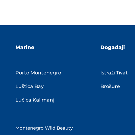
Marine
Događaji
Porto Montenegro
Istraži Tivat
Luštica Bay
Brošure
Lučica Kalimanj
Montenegro Wild Beauty