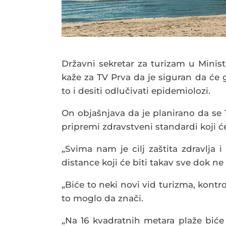
Državni sekretar za turizam u Minist
kaže za TV Prva da je siguran da će g
to i desiti odlučivati epidemiolozi.
On objašnjava da je planirano da se 18
pripremi zdravstveni standardi koji ć
„Svima nam je cilj zaštita zdravlja 
distance koji će biti takav sve dok n
„Biće to neki novi vid turizma, kontr
to moglo da znači.
„Na 16 kvadratnih metara plaže biće 