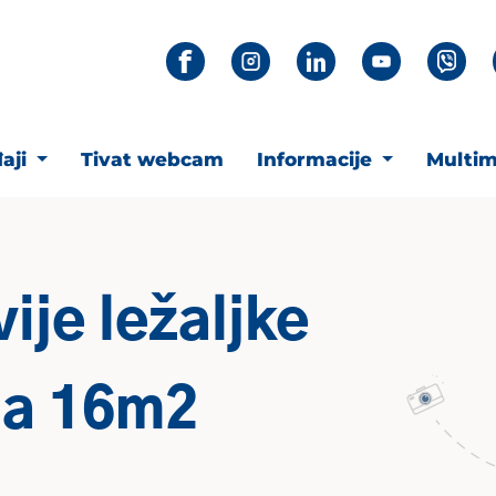
aji
Tivat webcam
Informacije
Multim
ije ležaljke
na 16m2