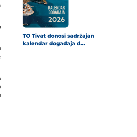
m
a
TO Tivat donosi sadržajan
kalendar događaja d...
u
e
o
u
u