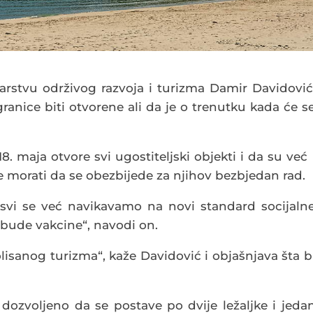
arstvu održivog razvoja i turizma Damir Davidović
ranice biti otvorene ali da je o trenutku kada će s
. maja otvore svi ugostiteljski objekti i da su već 
e morati da se obezbijede za njihov bezbjedan rad.
i svi se već navikavamo na novi standard socijaln
e bude vakcine“, navodi on.
olisanog turizma“, kaže Davidović i objašnjava šta b
dozvoljeno da se postave po dvije ležaljke i jeda