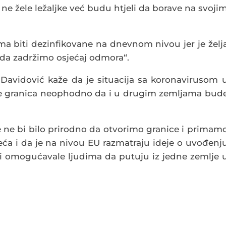
i ne žele ležaljke već budu htjeli da borave na svoji
ema biti dezinfikovane na dnevnom nivou jer je želj
i da zadržimo osjećaj odmora“.
 Davidović kaže da je situacija sa koronavirusom 
anje granica neophodno da i u drugim zemljama bud
 ne bi bilo prirodno da otvorimo granice i primam
sjeća i da je na nivou EU razmatraju ideje o uvođenj
bi omogućavale ljudima da putuju iz jedne zemlje 