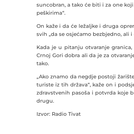
suncobran, a tako će biti i za one koj
peškirima“.
On kaže i da će ležaljke i druga opr
svih „da se osjećamo bezbjedno, ali 
Kada je u pitanju otvaranje granica,
Crnoj Gori dobra ali da je za otvar
tako.
„Ako znamo da negdje postoji žarište
turiste iz tih država“, kaže on i pod
zdravstvenih pasoša i potvrda koje 
drugu.
Izvor: Radio Tivat