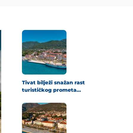
Tivat bilježi snažan rast
turističkog prometa...