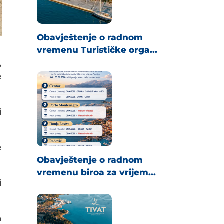
Obavještenje o radnom
vremenu Turističke orga...
,
e
i
e
Obavještenje o radnom
vremenu biroa za vrijem...
i
n