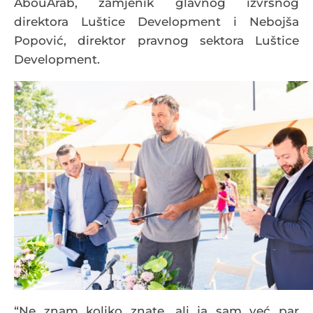
AbouArab, zamjenik glavnog izvršnog
direktora Luštice Development i Nebojša
Popović, direktor pravnog sektora Luštice
Development.
“Ne znam koliko znate, ali ja sam već par