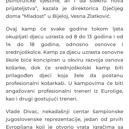
psihofizičke vještine, ali i da steknu nova
prijateljstva”, kazala je direktorica Dječijeg
doma “Mladost” u Bijeloj, Vesna Zlatković.
Ovaj kamp će svake godine tokom ljeta
okupljati djecu uzrasta od 8 do 13 godina i od
14 do 18 godina, odnosno osnovce i
srednjoškolce. Kamp za djecu uzrasta osnovne
škole biće koncipiran u okviru razvoja osnova
košarke, dok će srednjoškolski kamp biti
prilagođen djeci koja žele da postanu
profesionalni košarkaši. U kampovima će biti
angažovani profesionalni treneri iz Eurolige,
kao i drugi gostujući treneri.
Vlade Divac, nekadašnji centar šampionske
jugoslovenske reprezentacije, jedan od prvih
Evropljana koji je otvorio vrata igračima sa