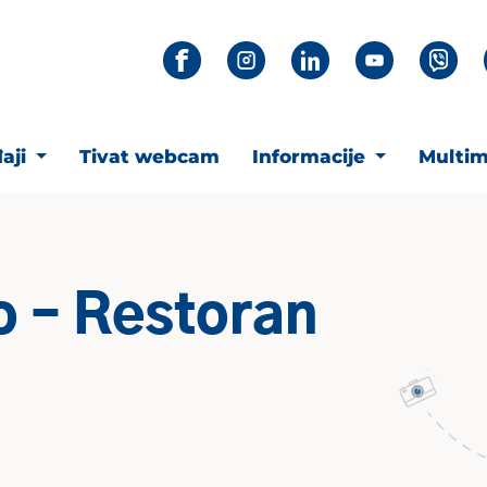
aji
Tivat webcam
Informacije
Multim
o – Restoran