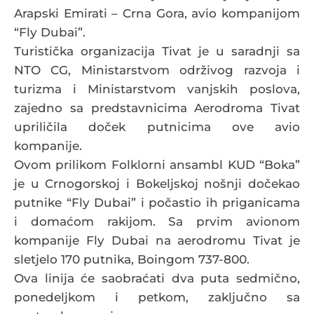
Arapski Emirati – Crna Gora, avio kompanijom
“Fly Dubai”.
Turistička organizacija Tivat je u saradnji sa
NTO CG, Ministarstvom održivog razvoja i
turizma i Ministarstvom vanjskih poslova,
zajedno sa predstavnicima Aerodroma Tivat
upriličila doček putnicima ove avio
kompanije.
Ovom prilikom Folklorni ansambl KUD “Boka”
je u Crnogorskoj i Bokeljskoj nošnji dočekao
putnike “Fly Dubai” i počastio ih priganicama
i domaćom rakijom. Sa prvim avionom
kompanije Fly Dubai na aerodromu Tivat je
sletjelo 170 putnika, Boingom 737-800.
Ova linija će saobraćati dva puta sedmično,
ponedeljkom i petkom, zaključno sa