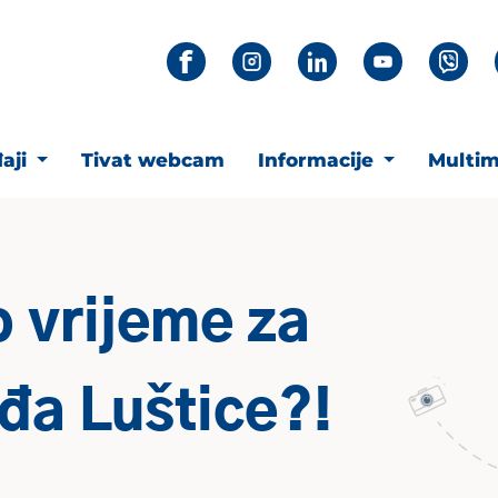
aji
Tivat webcam
Informacije
Multim
o vrijeme za
đa Luštice?!