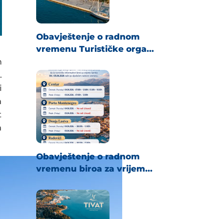
Obavještenje o radnom
vremenu Turističke orga...
m
.
i
a
t
a
Obavještenje o radnom
vremenu biroa za vrijem...