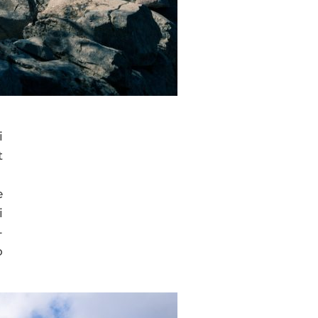
i
t
e
i
-
o