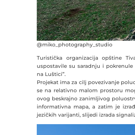
@miko_photography_studio
Turistička organizacija opštine Ti
uspostavile su saradnju i pokrenule 
na Luštici”.
Projekat ima za cilj povezivanje pol
se na relativno malom prostoru mogu
ovog beskrajno zanimljivog poluostrva
informativna mapa, a zatim je izrađe
jezičkih varijanti, slijedi izrada signali