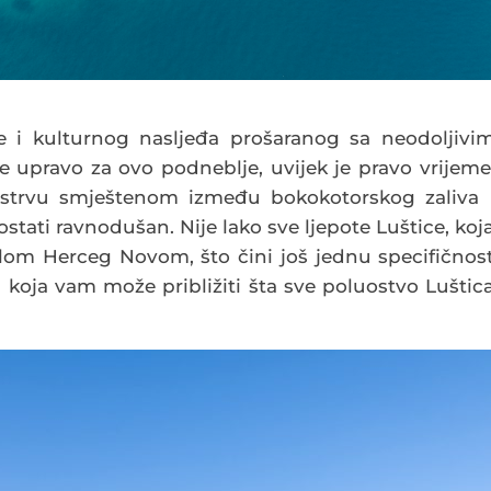
de i kulturnog nasljeđa prošaranog sa neodoljivi
e upravo za ovo podneblje, uvijek je pravo vrijeme
luostrvu smještenom između bokokotorskog zaliva 
tati ravnodušan. Nije lako sve ljepote Luštice, koj
elom Herceg Novom, što čini još jednu specifičnos
 koja vam može približiti šta sve poluostvo Luštic