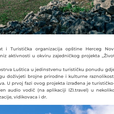
vat i Turistička organizacija opštine Herceg Nov
niz aktivnosti u okviru zajedničkog projekta ,,Živo
uostrva Luštica u jedinstvenu turističku ponudu gdj
 doživjeti brojne prirodne i kulturne raznolikost
. U prvoj fazi ovog projekta izrađena je turističko
n audio vodič (na aplikaciji IZI.travel) u nekolik
zacije, vidikovaca i dr.