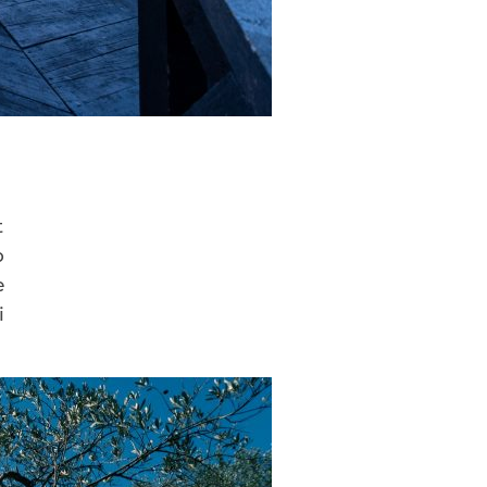
t
o
e
i