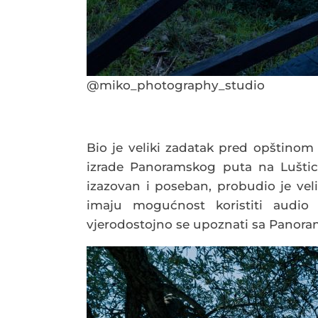
@miko_photography_studio
Bio je veliki zadatak pred opštinom
izrade Panoramskog puta na Luštici
izazovan i poseban, probudio je veli
imaju mogućnost koristiti audio v
vjerodostojno se upoznati sa Panora