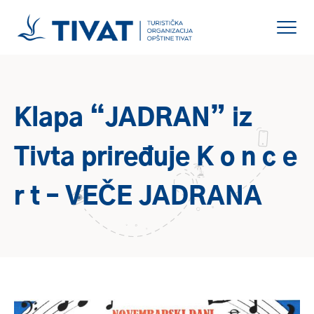
Klapa “JADRAN” iz
Tivta priređuje K o n c e
r t – VEČE JADRANA