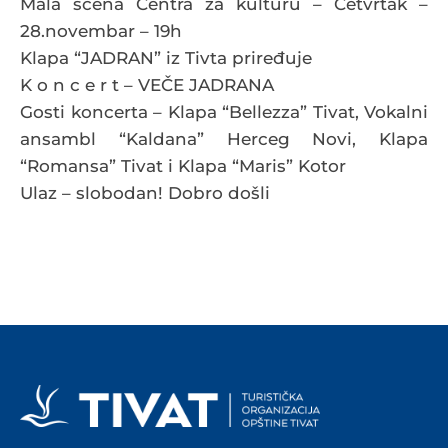
Mala scena Centra za kulturu – Četvrtak –
28.novembar – 19h
Klapa “JADRAN” iz Tivta priređuje
K o n c e r t – VEČE JADRANA
Gosti koncerta – Klapa “Bellezza” Tivat, Vokalni
ansambl “Kaldana” Herceg Novi, Klapa
“Romansa” Tivat i Klapa “Maris” Kotor
Ulaz – slobodan! Dobro došli