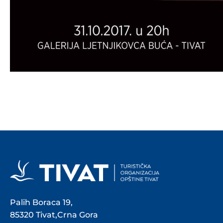
Palih Boraca 19,
85320 Tivat,Crna Gora