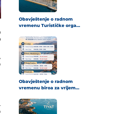
Obavještenje o radnom
vremenu Turističke orga...
m
a
,
m
Obavještenje o radnom
vremenu biroa za vrijem...
.
m