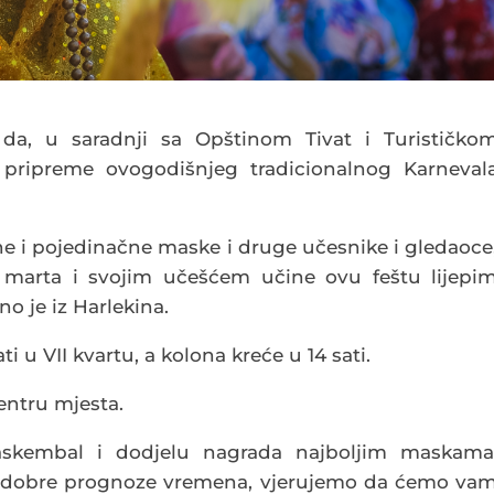
da, u saradnji sa Opštinom Tivat i Turističko
u pripreme ovogodišnjeg tradicionalnog Karneval
 i pojedinačne maske i druge učesnike i gledaoce
 marta i svojim učešćem učine ovu feštu lijepi
o je iz Harlekina.
ti u VII kvartu, a kolona kreće u 14 sati.
centru mjesta.
kembal i dodjelu nagrada najboljim maskama
 i dobre prognoze vremena, vjerujemo da ćemo va