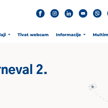
aji
Tivat webcam
Informacije
Multim
neval 2.