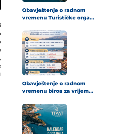
Obavještenje o radnom
vremenu Turističke orga...
i
m
h
u
,
e
j
Obavještenje o radnom
vremenu biroa za vrijem...