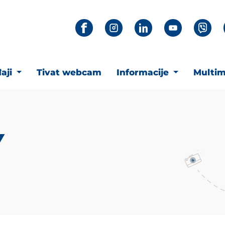
aji
Tivat webcam
Informacije
Multim
Y