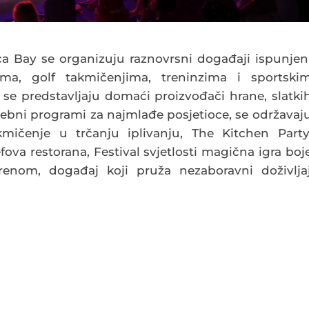
ca Bay se organizuju raznovrsni događaji ispunjen
ma, golf takmičenjima, treninzima i sportski
se predstavljaju domaći proizvođači hrane, slatki
osebni programi za najmlađe posjetioce, se održavaj
kmičenje u trčanju iplivanju, The Kitchen Party
fova restorana, Festival svjetlosti magična igra boj
vorenom, događaj koji pruža nezaboravni doživlja