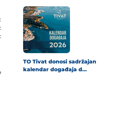
:
:
:
TO Tivat donosi sadržajan
kalendar događaja d...
o