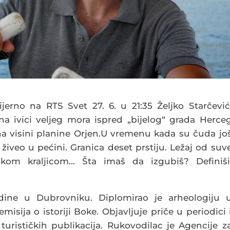
jerno na RTS Svet 27. 6. u 21:35 Željko Starčević
 na ivici veljeg mora ispred „bijelog“ grada Herce
a visini planine Orjen.
U vremenu kada su čuda jo
i živeo u pećini. Granica deset prstiju. Ležaj od suv
skom kraljicom… Šta imaš da izgubiš? Definiši
odine u Dubrovniku. Diplomirao je arheologiju 
isija o istoriji Boke. Objavljuje priče u periodici 
 turističkih publikacija. Rukovodilac je Agencije z