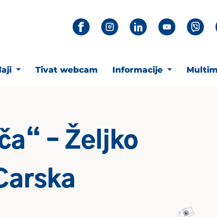
aji
Tivat webcam
Informacije
Multim
ča“ – Željko
„Carska