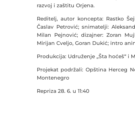
razvoj i zaštitu Orjena.
Reditelj, autor koncepta: Rastko Šeji
Časlav Petrović; snimatelji: Aleksan
Milan Pejnović; dizajner: Zoran Mujb
Mirijan Cveljo, Goran Dukić; intro ani
Produkcija: Udruženje „Šta hoćeš“ i M
Projekat podržali: Opština Herceg Nov
Montenegro
Repriza 28. 6. u 11:40