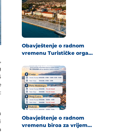
Obavještenje o radnom
vremenu Turističke orga...
,
g
š
e
:
u
Obavještenje o radnom
i
vremenu biroa za vrijem...
a