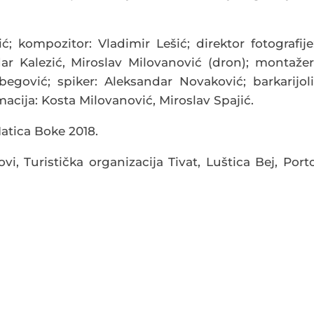
ć; kompozitor: Vladimir Lešić; direktor fotografije
dar Kalezić, Miroslav Milovanović (dron); montažer
egović; spiker: Aleksandar Novaković; barkarijoli
macija: Kosta Milovanović, Miroslav Spajić.
atica Boke 2018.
i, Turistička organizacija Tivat, Luštica Bej, Port