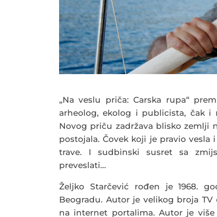
„Na veslu priča: Carska rupa“ premi
arheolog, ekolog i publicista, čak i
Novog priču zadržava blisko zemlji n
postojala. Čovek koji je pravio vesla 
trave. I sudbinski susret sa zmij
preveslati…
Željko Starčević rođen je 1968. g
Beogradu. Autor je velikog broja TV em
na internet portalima. Autor je više