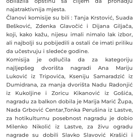
obilazila opštinu sa ciljem da pronadju
najatraktivnija mjesta.
Članovi komisije su bili : Tanja Krstović, Suada
Bešković, Zdenka Glavočić i Dijana Giljača,
koji, kako kažu, nijesu imali nimalo lak izbor,
ali najbolji su pobijedili a ostali će imati priliku
da učestvuju i sledeće godine.
Komisija je odlučila da za kategoriju
najljepšeg dvorišta nagradi Ana Mariju
Luković iz Tripovića, Kseniju Samaradzić iz
Dumidrana, za manja dvorišta Nadu Radonjić
iz Kukoljine i Zoricu Kikanović iz Gošića,
nagradu za balkon dobila je Marija Marić Župa,
Nada Grbović Centar,Tonka Perušina iz Lastve,
za hotikulturnu posebnost nagradu je dobio
Milenko Nikolić iz Lastve, za živu ogradu
nagrade su dobili Slavko Slavović Krašići i