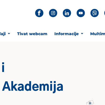
aji
Tivat webcam
Informacije
Multim
i
– Akademija