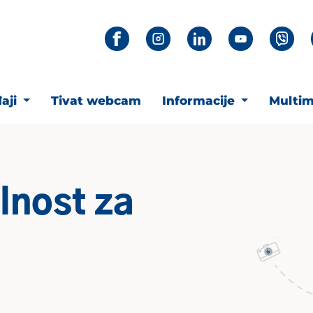
aji
Tivat webcam
Informacije
Multim
lnost za