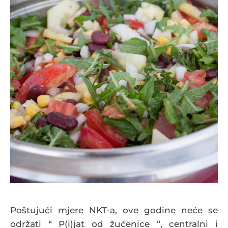
Poštujući mjere NKT-a, ove godine neće se
održati “ P(i)jat od žućenice “, centralni i