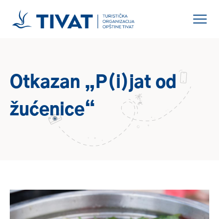
Otkazan „P(i)jat od
žućenice“