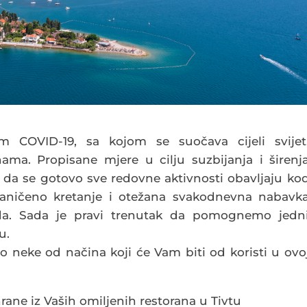
om COVID-19, sa kojom se suočava cijeli svijet
ama. Propisane mjere u cilju suzbijanja i širenj
 da se gotovo sve redovne aktivnosti obavljaju ko
aničeno kretanje i otežana svakodnevna nabavk
oda. Sada je pravi trenutak da pomognemo jedn
u.
 neke od načina koji će Vam biti od koristi u ovo
rane iz Vaših omiljenih restorana u Tivtu