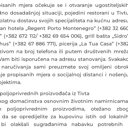
anih mjera očekuje se i otvaranje ugostiteljski
no dosadašnjoj situaciji, pojedini restorani u Tivt
splatnu dostavu svojih specijaliteta na kućnu adres
oran hotela „Regent Porto Montenegro” (+382 32 66
(+382 672 112/ +382 69 654 006), grill bašta „Sidro
hus” (+382 67 886 771), picerija „La Tua Casa” (+38
ivom na broj telefona ili putem društvenih mrež
 Vam biti isporučena na adresu stanovanja. Svakak
naručivanja sami preuzmete svoj omiljeni obro
e propisanih mjera o socijalnoj distanci i nošenj
bjektima.
oljoprivrednih proizvođača iz Tivta
akog domaćinstva osnovnim životnim namirnicama
 poljoprivrednim proizvodima, otežano zbo
 da se opredijelite za kupovinu istih od lokalni
 bi olakšali sugrađanima nabavku potrebnih 