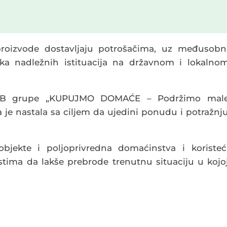
roizvode dostavljaju potrošačima, uz međusobn
ka nadležnih istituacija na državnom i lokalno
je FB grupe „KUPUJMO DOMAĆE – Podržimo mal
a je nastala sa ciljem da ujedini ponudu i potražnj
objekte i poljoprivredna domaćinstva i koristeć
tima da lakše prebrode trenutnu situaciju u kojo