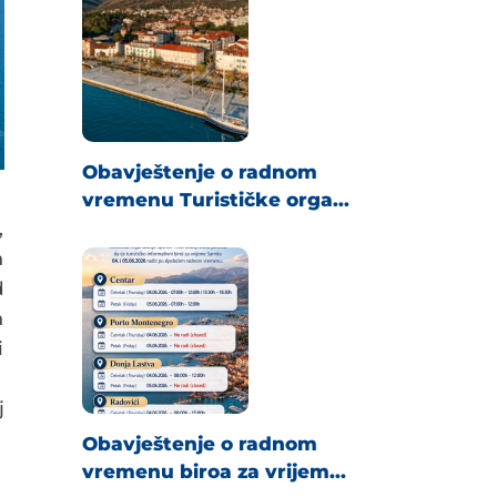
Obavještenje o radnom
vremenu Turističke orga...
,
a
d
a
i
j
Obavještenje o radnom
vremenu biroa za vrijem...