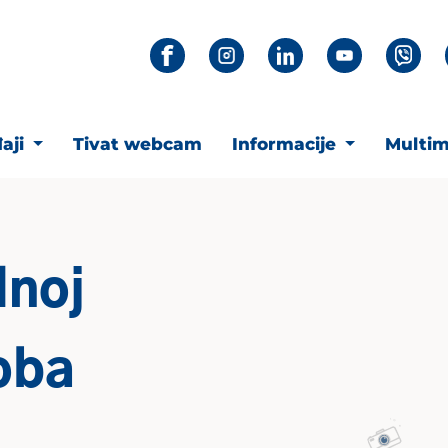
aji
Tivat webcam
Informacije
Multim
lnoj
oba