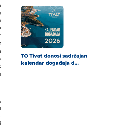
h
u
u
0
”
2
a
TO Tivat donosi sadržajan
o
kalendar događaja d...
k
u
,
g
h
i