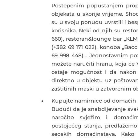
Postepenim popustanjem propis
objekata u skorije vrijeme. Shod
su u svoju ponudu uvrstili i be
korisnika. Neki od njih su rest
660), restoran&lounge bar „KLM” 
(+382 69 171 022), konoba „Bacc
69 998 448)… Jednostavnim poz
možete naručiti hranu, koja će
ostaje mogućnost i da nakon 
direktno u objektu uz poštovanj
zaštitinih maski u zatvorenim o
Kupujte namirnice od domaćih p
Budući da je snabdijevanje sv
naročito svježim i domaćim
postojećeg stanja, predlažemo
seoskih domaćinstava. Kako