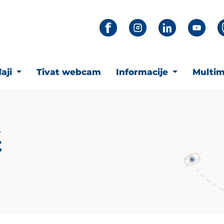
aji
Tivat webcam
Informacije
Multim
ć