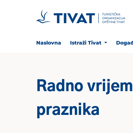
Naslovna
Istraži Tivat
Događ
Radno vrije
praznika