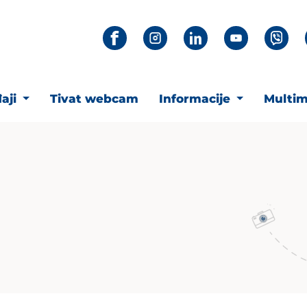
aji
Tivat webcam
Informacije
Multim