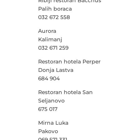
Riblji restoran Bacchus
Palih boraca
032 672 558
Aurora
Kalimanj
032 671 259
Restoran hotela Perper
Donja Lastva
684 904
Restoran hotela San
Seljanovo
675 017
Mirna Luka
Pakovo
069 571 331