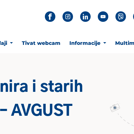
aji
Tivat webcam
Informacije
Multim
ira i starih
 – AVGUST