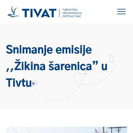
Snimanje emisije
,,Žikina šarenica” u
Tivtu