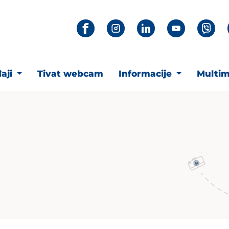
aji
Tivat webcam
Informacije
Multim