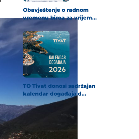
Obavještenje o radnom
vremenu biroa za vrijem...
TO Tivat donosi sadržajan
kalendar događaja d...