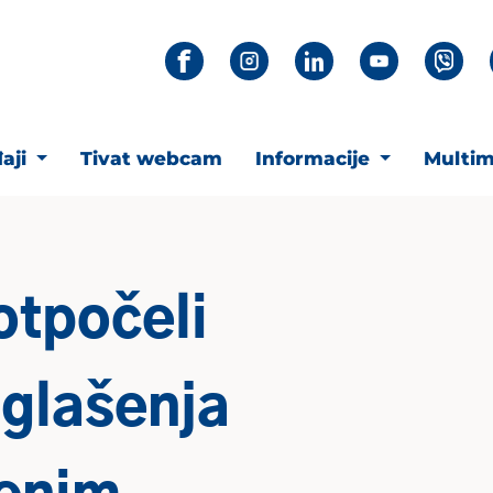
aji
Tivat webcam
Informacije
Multim
 otpočeli
glašenja