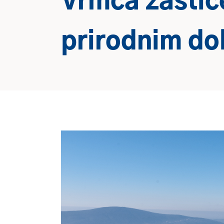
Vrmca zašti
prirodnim d