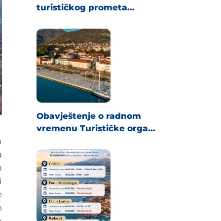
turističkog prometa...
Obavještenje o radnom
vremenu Turističke orga...
m
a
m
i
e
o
a