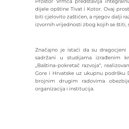
Prostor Vrmca predstavlja integraln
dijele opštine Tivat i Kotor. Ovaj pro
biti cjelovito zaštićen, a njegov dalji
izvornih vrijednosti zbog kojih se štiti
Značajno je istaći da su dragocjen
sadržani u studijama izrađenim k
„Baština-pokretač razvoja“, realizov
Gore i Hrvatske uz ukupnu podršku De
brojnim drugim radovima obezbije
organizacija i institucija.