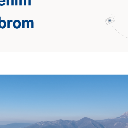
ćenim
obrom