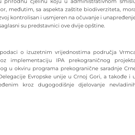
u prirodnu cjelinu koju u administrativnom smisl
stor, međutim, sa aspekta zaštite biodiverziteta, mor
 razvoj kontrolisan i usmjeren na očuvanje i unapređenj
, saglasni su predstavnici ove dvije opštine.
i podaci o izuzetnim vrijednostima područja Vrmc
roz implementaciju IPA prekograničnog projekt
anog u okviru programa prekogranične saradnje Crn
legacije Evropske unije u Crnoj Gori, a takođe i 
đenim kroz dugogodišnje djelovanje nevladini