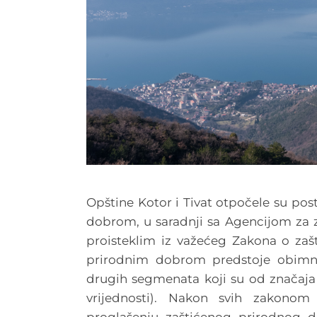
Opštine Kotor i Tivat otpočele su po
dobrom, u saradnji sa Agencijom za z
proisteklim iz važećeg Zakona o zašt
prirodnim dobrom predstoje obimna i
drugih segmenata koji su od značaja 
vrijednosti). Nakon svih zakonom
proglašenju zaštićenog prirodnog d