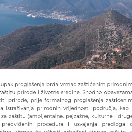
stupak proglašenja brda Vrmac zaštićenim prirodni
aštitu prirode i životne sredine. Shodno obavezam
iti prirode, prije formalnog proglašenja zaštićeni
straživanja prirodnih vrijednosti područja, kao 
za zaštitu (ambijentalne, pejzažne, kulturne i drug
 predviđenih procedura i usvajanja predloga 
obra, Vrmac će uživati određeni stepen zaštite, 