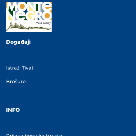
Događaji
Istraži Tivat
Brošure
INFO
Prijava boravka turista