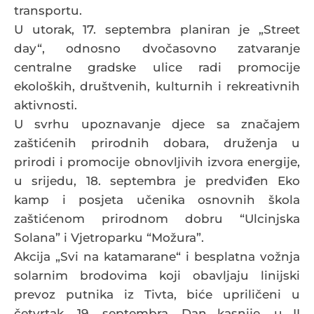
transportu.
U utorak, 17. septembra planiran je „Street
day“, odnosno dvočasovno zatvaranje
centralne gradske ulice radi promocije
ekoloških, društvenih, kulturnih i rekreativnih
aktivnosti.
U svrhu upoznavanje djece sa značajem
zaštićenih prirodnih dobara, druženja u
prirodi i promocije obnovljivih izvora energije,
u srijedu, 18. septembra je predviđen Eko
kamp i posjeta učenika osnovnih škola
zaštićenom prirodnom dobru “Ulcinjska
Solana” i Vjetroparku “Možura”.
Akcija „Svi na katamarane“ i besplatna vožnja
solarnim brodovima koji obavljaju linijski
prevoz putnika iz Tivta, biće upriličeni u
četvrtak, 19. septembra. Dan kasnije, u II