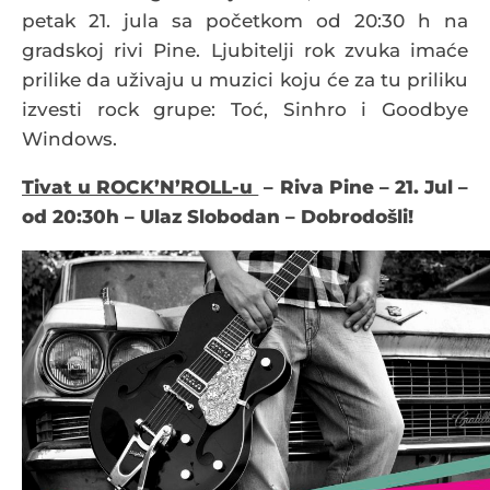
petak 21. jula sa početkom od 20:30 h na
gradskoj rivi Pine. Ljubitelji rok zvuka imaće
prilike da uživaju u muzici koju će za tu priliku
izvesti rock grupe: Toć, Sinhro i Goodbye
Windows.
Tivat u ROCK’N’ROLL-u
– Riva Pine – 21. Jul –
od 20:30h – Ulaz Slobodan – Dobrodošli!