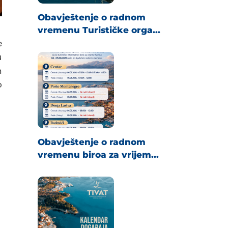
Obavještenje o radnom
vremenu Turističke orga...
e
u
h
o
Obavještenje o radnom
vremenu biroa za vrijem...