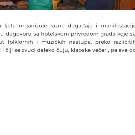
u ljeta organizuje razne događaje i manifestacij
ri u dogovoru sa hotelskom privredom grada koje s
 folklornih i muzičkih nastupa, preko različiti
 i čiji se zvuci daleko čuju, klapske večeri, pa sve d