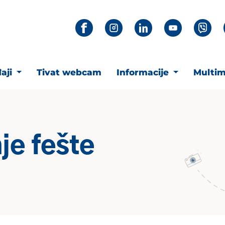
aji
Tivat webcam
Informacije
Multim
nje fešte