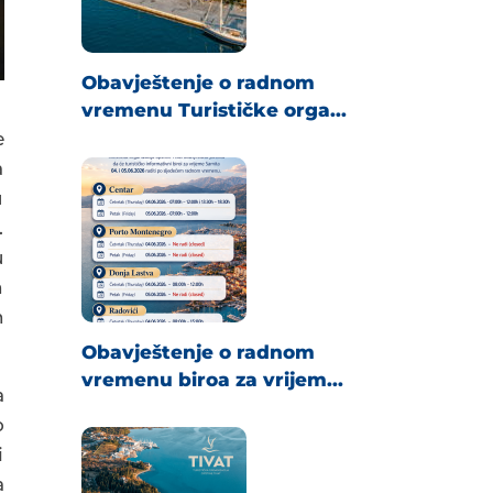
Obavještenje o radnom
vremenu Turističke orga...
e
a
u
.
u
h
h
Obavještenje o radnom
vremenu biroa za vrijem...
a
o
i
a