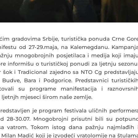
im gradovima Srbije, turistička ponuda Crne Gor
ifestu od 27-29.maja, na Kalemegdanu. Kampanj
 pažnju mnogobrojnih posjetilaca i medija koji imaj
 informišu o turističkoj ponudi za ljetnju sezonu
r šok i Tradicional zajedno sa NTO Cg predstavljaj
Budve, Bara i Podgorice. Predstavnici turistički
tovali su programe manifestacija i raznovrsni
 ljetnjh mjeseci širom naše zemlje.
predstavljen je program festivala uličnih performer
od 28-30.07. Mnogobrojni prisutni bili su potpun
sa vatrom. Tokom istog dana pažnju najmlađih 
č Milan Madić koji je izvodeći vratolomije na štulam