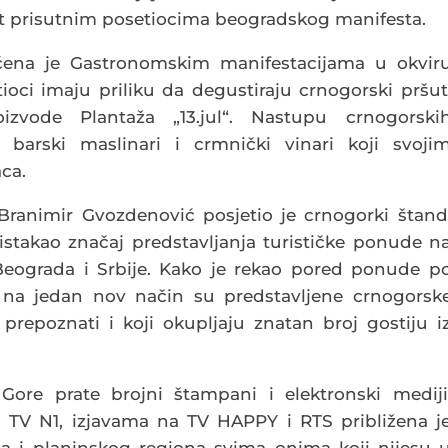
vat prisutnim posetiocima beogradskog manifesta.
ena je Gastronomskim manifestacijama u okvir
oci imaju priliku da degustiraju crnogorski pršut
oizvode Plantaža „13.jul“. Nastupu crnogorski
barski maslinari i crmnički vinari koji svoji
ca.
 Branimir Gvozdenović posjetio je crnogorki štand
istakao značaj predstavljanja turističke ponude n
Beograda i Srbije. Kako je rekao pored ponude p
, na jedan nov način su predstavljene crnogorsk
ć prepoznati i koji okupljaju znatan broj gostiju i
Gore prate brojni štampani i elektronski mediji
TV N1, izjavama na TV HAPPY i RTS približena j
ja i planinskog regiona svima onima koji nijesu 