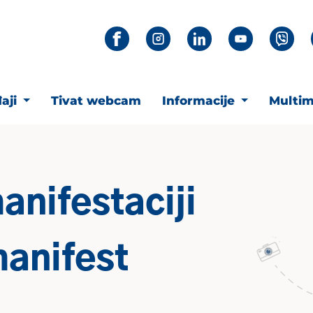
aji
Tivat webcam
Informacije
Multim
anifestaciji
anifest