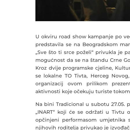
U okviru road show kampanje po već
predstavila se na Beogradskom man
„Sve što ti srce poželi“ privukla je
mogućnost da se na štandu Crne Gore
Kroz dvije programske cjeline, Kultu
se lokalne TO Tivta, Herceg Novog, 
organizacij ovom prilikom prezen
aktivnosti koje očekuju turiste tokom
Na bini Tradicional u subotu 27.05. 
„INART“ koji će se održati u Tivtu 
opčinjeni performasom umjetnika 
njihovih roditelja privukao je izvođa