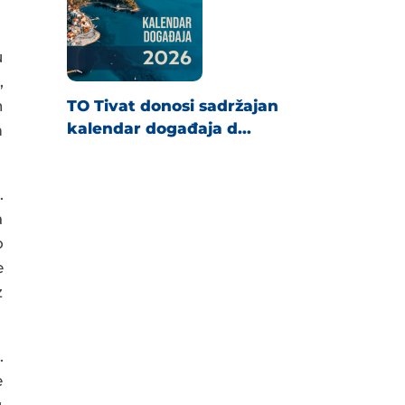
u
,
h
TO Tivat donosi sadržajan
kalendar događaja d...
m
.
a
o
e
z
.
e
u