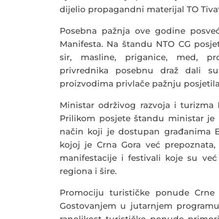
dijelio propagandni materijal TO Ti
Posebna pažnja ove godine posveć
Manifesta. Na štandu NTO CG posjeti
sir, masline, priganice, med, pr
privrednika posebnu draž dali su 
proizvodima privlače pažnju posjetila
Ministar održivog razvoja i turizma
Prilikom posjete štandu ministar je 
način koji je dostupan građanima 
kojoj je Crna Gora već prepoznata
manifestacije i festivali koje su ve
regiona i šire.
Promociju turističke ponude Crne 
Gostovanjem u jutarnjem programu 
ranolikost turističke ponude primor