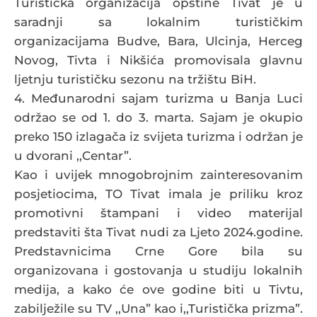
Turistička organizacija opštine Tivat je u
saradnji sa lokalnim turističkim
organizacijama Budve, Bara, Ulcinja, Herceg
Novog, Tivta i Nikšića promovisala glavnu
ljetnju turističku sezonu na tržištu BiH.
4. Međunarodni sajam turizma u Banja Luci
održao se od 1. do 3. marta. Sajam je okupio
preko 150 izlagača iz svijeta turizma i održan je
u dvorani ,,Centar”.
Kao i uvijek mnogobrojnim zainteresovanim
posjetiocima, TO Tivat imala je priliku kroz
promotivni štampani i video materijal
predstaviti šta Tivat nudi za Ljeto 2024.godine.
Predstavnicima Crne Gore bila su
organizovana i gostovanja u studiju lokalnih
medija, a kako će ove godine biti u Tivtu,
zabilježile su TV ,,Una” kao i,,Turistička prizma”.