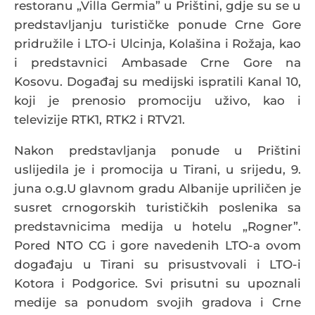
restoranu „Villa Germia” u Prištini, gdje su se u
predstavljanju turističke ponude Crne Gore
pridružile i LTO-i Ulcinja, Kolašina i Rožaja, kao
i predstavnici Ambasade Crne Gore na
Kosovu. Događaj su medijski ispratili Kanal 10,
koji je prenosio promociju uživo, kao i
televizije RTK1, RTK2 i RTV21.
Nakon predstavljanja ponude u Prištini
uslijedila je i promocija u Tirani, u srijedu, 9.
juna o.g.U glavnom gradu Albanije upriličen je
susret crnogorskih turističkih poslenika sa
predstavnicima medija u hotelu „Rogner”.
Pored NTO CG i gore navedenih LTO-a ovom
događaju u Tirani su prisustvovali i LTO-i
Kotora i Podgorice. Svi prisutni su upoznali
medije sa ponudom svojih gradova i Crne