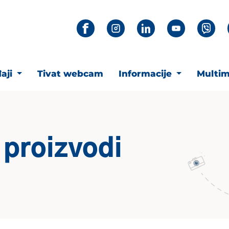
aji
Tivat webcam
Informacije
Multim
 proizvodi