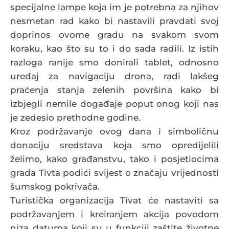
specijalne lampe koja im je potrebna za njihov
nesmetan rad kako bi nastavili pravdati svoj
doprinos ovome gradu na svakom svom
koraku, kao što su to i do sada radili. Iz istih
razloga ranije smo donirali tablet, odnosno
uređaj za navigaciju drona, radi lakšeg
praćenja stanja zelenih površina kako bi
izbjegli nemile događaje poput onog koji nas
je zedesio prethodne godine.
Kroz podržavanje ovog dana i simboličnu
donaciju sredstava koja smo opredijelili
želimo, kako građanstvu, tako i posjetiocima
grada Tivta podići svijest o značaju vrijednosti
šumskog pokrivača.
Turistička organizacija Tivat će nastaviti sa
podržavanjem i kreiranjem akcija povodom
niza datuma koji su u funkciji zaštite životne