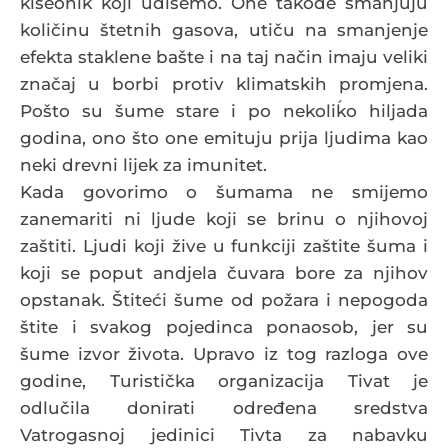
kiseonik koji udišemo. One takođe smanjuju
količinu štetnih gasova, utiču na smanjenje
efekta staklene bašte i na taj način imaju veliki
značaj u borbi protiv klimatskih promjena.
Pošto su šume stare i po nekoliḱo hiljada
godina, ono što one emituju prija ljudima kao
neki drevni lijek za imunitet.
Kada govorimo o šumama ne smijemo
zanemariti ni ljude koji se brinu o njihovoj
zaštiti. Ljudi koji žive u funkciji zaštite šuma i
koji se poput andjela čuvara bore za njihov
opstanak. Štiteći šume od požara i nepogoda
štite i svakog pojedinca ponaosob, jer su
šume izvor života. Upravo iz tog razloga ove
godine, Turistička organizacija Tivat je
odlučila donirati određena sredstva
Vatrogasnoj jedinici Tivta za nabavku