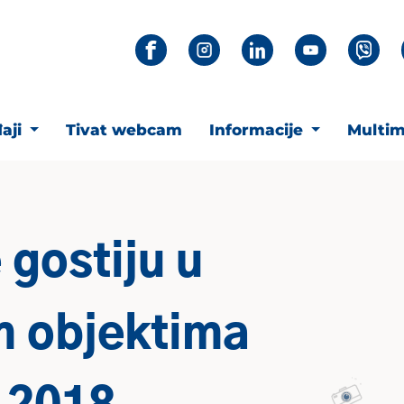
aji
Tivat webcam
Informacije
Multim
 gostiju u
m objektima