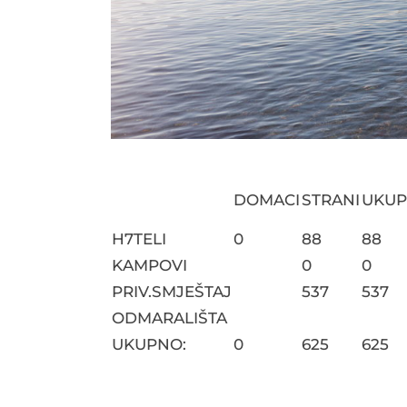
DOMACI
STRANI
UKU
H7TELI
0
88
88
KAMPOVI
0
0
PRIV.SMJEŠTAJ
537
537
ODMARALIŠTA
UKUPNO:
0
625
625