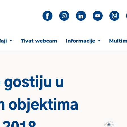
aji
Tivat webcam
Informacije
Multim
 gostiju u
m objektima