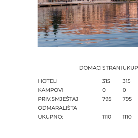
DOMACI
STRANI
UKU
HOTELI
315
315
KAMPOVI
0
0
PRIV.SMJEŠTAJ
795
795
ODMARALIŠTA
UKUPNO:
1110
1110