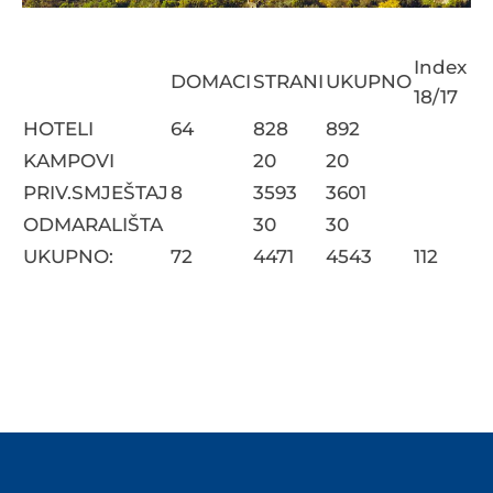
Index
DOMACI
STRANI
UKUPNO
18/17
HOTELI
64
828
892
KAMPOVI
20
20
PRIV.SMJEŠTAJ
8
3593
3601
ODMARALIŠTA
30
30
UKUPNO:
72
4471
4543
112