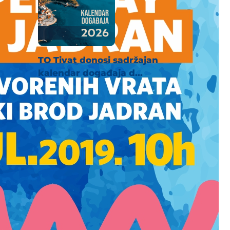
TO Tivat donosi sadržajan
kalendar događaja d...