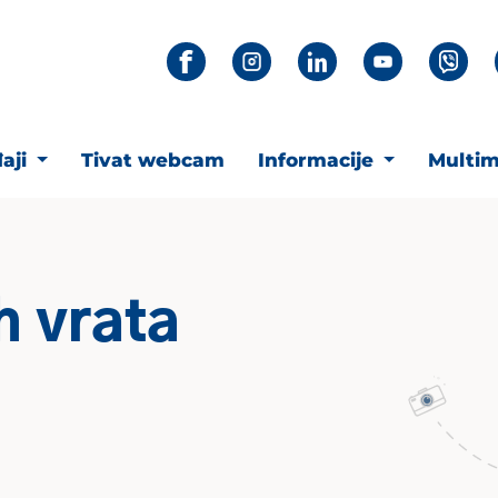
aji
Tivat webcam
Informacije
Multim
h vrata