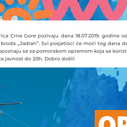
arica Crne Gore pozivaju dana 18.07.2019. godine o
broda ,,Jadran”. Svi posjetioci će moći tog dana d
i upoznaju se sa pomorskom opremom koja se korist
za javnost do 20h. Dobro došli!