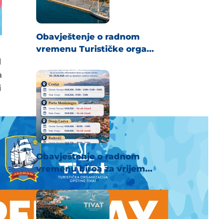
Obavještenje o radnom
vremenu Turističke orga...
d
a
i
Obavještenje o radnom
vremenu biroa za vrijem...