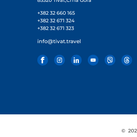
85320 Tivat,Crna Gora
+382 32 660 165
+382 32 671 324
+382 32 671 323
info@tivat.travel
©
2026