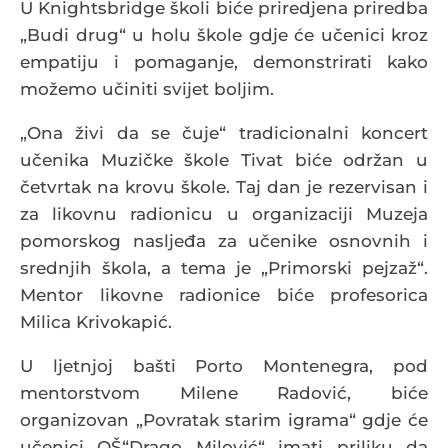
U Knightsbridge školi biće priredjena priredba
„Budi drug“ u holu škole gdje će učenici kroz
empatiju i pomaganje, demonstrirati kako
možemo učiniti svijet boljim.
„Ona živi da se čuje“ tradicionalni koncert
učenika Muzičke škole Tivat biće održan u
četvrtak na krovu škole. Taj dan je rezervisan i
za likovnu radionicu u organizaciji Muzeja
pomorskog nasljeđa za učenike osnovnih i
srednjih škola, a tema je „Primorski pejzaž“.
Mentor likovne radionice biće profesorica
Milica Krivokapić.
U ljetnjoj bašti Porto Montenegra, pod
mentorstvom Milene Radović, biće
organizovan „Povratak starim igrama“ gdje će
učenici OŠ“Drago Milović“ imati priliku da