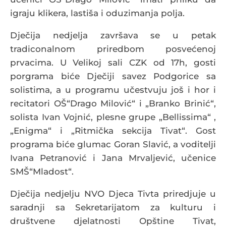
igraju klikera, lastiša i oduzimanja polja.
Dječija nedjelja završava se u petak
tradiconalnom priredbom posvećenoj
prvacima. U Velikoj sali CZK od 17h, gosti
porgrama biće Dječiji savez Podgorice sa
solistima, a u programu učestvuju još i hor i
recitatori OŠ“Drago Milović“ i „Branko Brinić“,
solista Ivan Vojnić, plesne grupe „Bellissima“ ,
„Enigma“ i „Ritmička sekcija Tivat“. Gost
programa biće glumac Goran Slavić, a voditelji
Ivana Petranović i Jana Mrvaljević, učenice
SMŠ“Mladost“.
Dječija nedjelju NVO Djeca Tivta priredjuje u
saradnji sa Sekretarijatom za kulturu i
društvene djelatnosti Opštine Tivat,